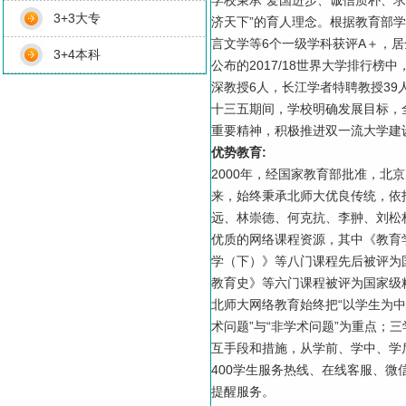
学校秉承“爱国进步、诚信质朴、求
3+3大专
济天下”的育人理念。根据教育部学
言文学等6个一级学科获评A＋，居
3+4本科
公布的2017/18世界大学排行榜
深教授6人，长江学者特聘教授39
十三五期间，学校明确发展目标，
重要精神，积极推进双一流大学建
优势教育:
2000年，经国家教育部批准，
来，始终秉承北师大优良传统，依
远、林崇德、何克抗、李翀、刘松
优质的网络课程资源，其中《教育
学（下）》等八门课程先后被评为
教育史》等六门课程被评为国家级
北师大网络教育始终把“以学生为中
术问题”与“非学术问题”为重点
互手段和措施，从学前、学中、学
400学生服务热线、在线客服、
提醒服务。