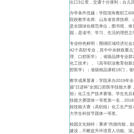
出口3公里，交通十分便利；台儿
办学条件优越：学院现有教职工6
院校教学名师、山东省首席技师、
是全国绿化模范单位，图书馆、体
园，是读书、学习、生活的理想之
专业特色鲜明：围绕区域经济社会
42个高职专业，其中中央财政重
理、口腔医学），省级品牌专业群
化工技术），《高等职业教育创新发
腔医学）；省级精品课程18门，省
教学成果显著：学院承办2019年
届“日进杯”全国口腔医学技能大
组）化工生产技术赛项。学生先后获
技能大赛团体一等奖第一名，201
校技能大赛（高职组）化工生产技
大学生科技节团体一等奖。
校园文化独特：秉承“尚德尚能，励
建设，不断提升环境育人功能。深入