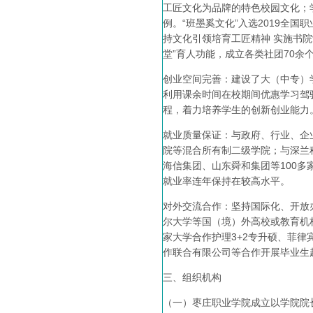
工匠文化为品牌的特色校园文化；学
例。“班墨奚文化”入选2019全
持文化引领培育工匠精神 实施书院
堂”育人功能，成立各类社团70余
创业空间完善：建设了大（中专）
利用课余时间在校期间优惠学习驾
程，着力培养学生的创新创业能力
就业质量保证：与政府、行业、企
院等混合所有制二级学院；与深兰
海信集团、山东舜和集团等100
就业率连年保持在较高水平。
对外交流合作：坚持国际化、开放
尔大学等国（境）外高校或教育机
家大学合作护理3+2专升硕、菲
作联合有限公司等合作开展毕业生
三、组织机构
（一）枣庄职业学院成立以学院院