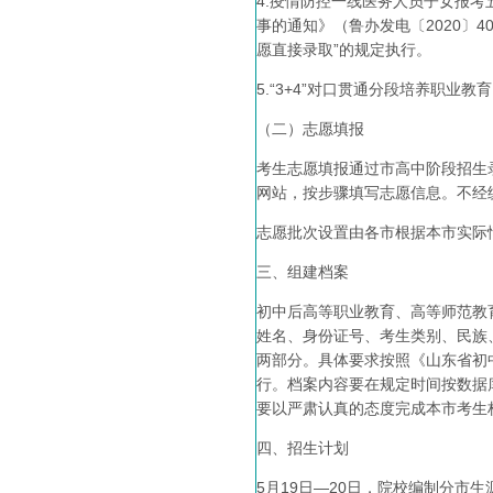
4.疫情防控一线医务人员子女报
事的通知》（鲁办发电〔2020〕
愿直接录取”的规定执行。
5.“3+4”对口贯通分段培养职
（二）志愿填报
考生志愿填报通过市高中阶段招生
网站，按步骤填写志愿信息。不经
志愿批次设置由各市根据本市实际情
三、组建档案
初中后高等职业教育、高等师范教
姓名、身份证号、考生类别、民族
两部分。具体要求按照《山东省初
行。档案内容要在规定时间按数据
要以严肃认真的态度完成本市考生
四、招生计划
5月19日—20日，院校编制分