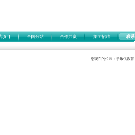
营项目
全国分站
合作共赢
集团招聘
联系
您现在的位置：
学乐优教育
教育
>
医药护卫