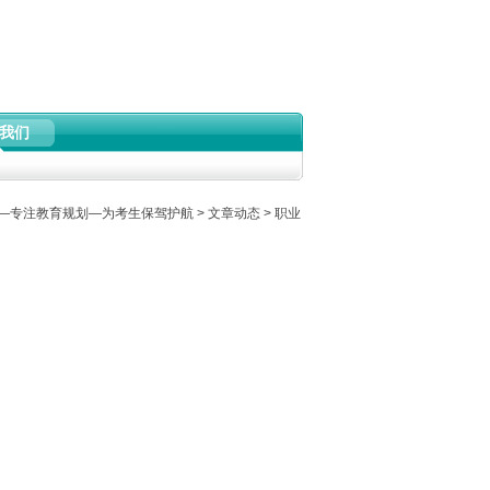
我们
—专注教育规划—为考生保驾护航
>
文章动态
>
职业