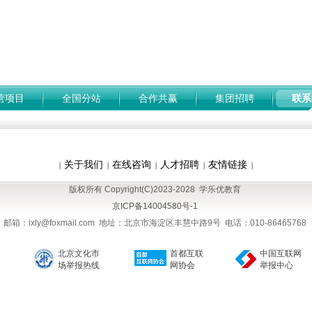
营项目
全国分站
合作共赢
集团招聘
联系
关于我们
在线咨询
人才招聘
友情链接
|
|
|
|
|
版权所有 Copyright(C)2023-2028 学乐优教育
京ICP备14004580号-1
邮箱：ixly@foxmail.com 地址：北京市海淀区丰慧中路9号 电话：010-86465768
北京文化市
首都互联
中国互联网
场举报热线
网协会
举报中心