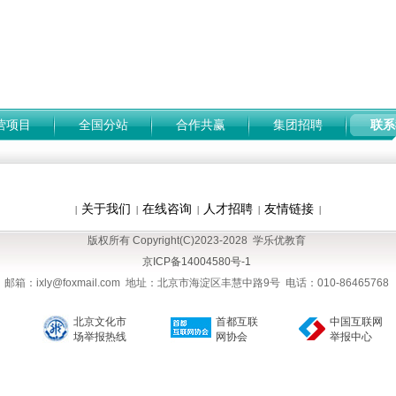
营项目
全国分站
合作共赢
集团招聘
联系
关于我们
在线咨询
人才招聘
友情链接
|
|
|
|
|
版权所有 Copyright(C)2023-2028 学乐优教育
京ICP备14004580号-1
邮箱：ixly@foxmail.com 地址：北京市海淀区丰慧中路9号 电话：010-86465768
北京文化市
首都互联
中国互联网
场举报热线
网协会
举报中心