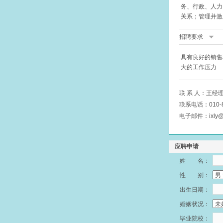
务、行政、人力
关系；管理并激
招聘要求
具有良好的销售
大的工作压力
联 系 人：王经
联系电话：010-8
电子邮件：ixly@f
应聘申请
姓 名：
性 别：
出生日期：
婚姻状况：
毕业院校：